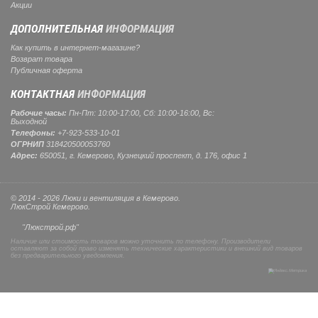
Акции
ДОПОЛНИТЕЛЬНАЯ
ИНФОРМАЦИЯ
Как купить в интернет-магазине?
Возврат товара
Публичная оферта
КОНТАКТНАЯ
ИНФОРМАЦИЯ
Рабочие часы:
Пн-Пт: 10:00-17:00, Сб: 10:00-16:00, Вс:
Выходной
Телефоны:
+7-923-533-10-01
ОГРНИП
318420500053760
Адрес:
650051, г. Кемерово, Кузнецкий проспект, д. 176, офис 1
© 2014 - 2026 Люки и вентиляция в Кемерово.
ЛюкСтрой Кемерово.
"Люкстрой.рф"
Наличие или стоимость товаров можно уточнить по телефону. Производители
оставляют за собой право изменять технические характеристики и внешний вид товаров
без предварительного уведомления.