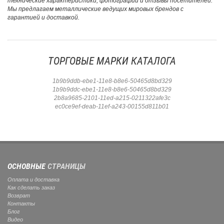
технические характеристики, фотографии и отзывы посетителей.
Мы предлагаем металлические ведущих мировых брендов с
гарантией и доставкой.
ТОРГОВЫЕ МАРКИ КАТАЛОГА
1b9b9ddb-ebe1-11e8-b8e6-50465d8bd329
1b9b9ddc-ebe1-11e8-b8e6-50465d8bd329
2b8a9685-2101-11ed-a215-0211322afe3c
ec0ce9ef-deab-11ef-a243-00155d811b01
ОСНОВНЫЕ
СТРАНИЦЫ
Оплата и доставка
Как сделать заказ
Возврат
Контакты
Блог
Видео