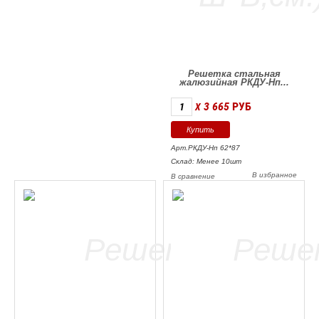
Решетка стальная
жалюзийная РКДУ-Нп...
3 665
РУБ
X
Арт.РКДУ-Нп 62*87
Склад: Менее 10шт
В избранное
В сравнение