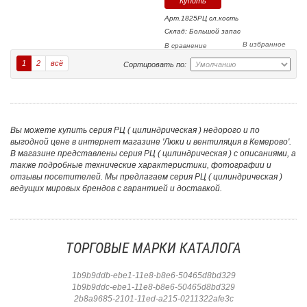
Арт.1825РЦ сл.кость
Склад: Большой запас
В избранное
В сравнение
1
2
всё
Сортировать по:
Вы можете купить серия РЦ ( цилиндрическая ) недорого и по
выгодной цене в интернет магазине 'Люки и вентиляция в Кемерово'.
В магазине представлены серия РЦ ( цилиндрическая ) с описаниями, а
также подробные технические характеристики, фотографии и
отзывы посетителей. Мы предлагаем серия РЦ ( цилиндрическая )
ведущих мировых брендов с гарантией и доставкой.
ТОРГОВЫЕ МАРКИ КАТАЛОГА
1b9b9ddb-ebe1-11e8-b8e6-50465d8bd329
1b9b9ddc-ebe1-11e8-b8e6-50465d8bd329
2b8a9685-2101-11ed-a215-0211322afe3c