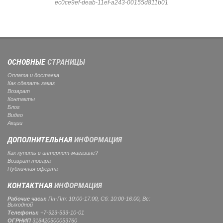
ec0ce9ef-deab-11ef-a243-00155d811b01
ОСНОВНЫЕ
СТРАНИЦЫ
Оплата и доставка
Как сделать заказ
Возврат
Контакты
Блог
Видео
Акции
ДОПОЛНИТЕЛЬНАЯ
ИНФОРМАЦИЯ
Как купить в интернет-магазине?
Возврат товара
Публичная оферта
КОНТАКТНАЯ
ИНФОРМАЦИЯ
Рабочие часы:
Пн-Пт: 10:00-17:00, Сб: 10:00-16:00, Вс:
Выходной
Телефоны:
+7-923-533-10-01
ОГРНИП
318420500053760