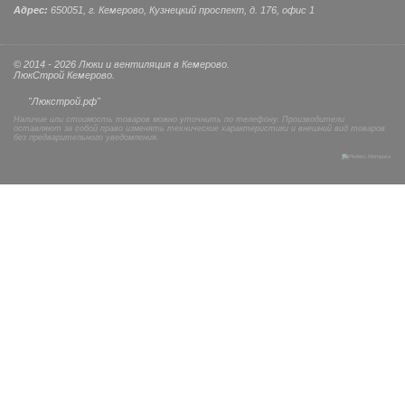
Адрес:
650051, г. Кемерово, Кузнецкий проспект, д. 176, офис 1
© 2014 - 2026 Люки и вентиляция в Кемерово.
ЛюкСтрой Кемерово.
"Люкстрой.рф"
Наличие или стоимость товаров можно уточнить по телефону. Производители
оставляют за собой право изменять технические характеристики и внешний вид товаров
без предварительного уведомления.