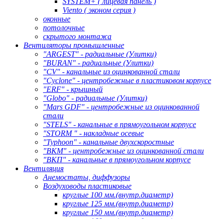
SYSTEM+ ( лицевая панель )
Viento ( эконом серия )
оконные
потолочные
скрытого монтажа
Вентиляторы промышленные
"ARGEST" - радиальные (Улитки)
"BURAN" - радиальные (Улитки)
"CV" - канальные из оцинкованной стали
"Cyclone" - центробежные в пластиковом корпусе
"ERF" - крышный
"Globo" - радиальные (Улитки)
"Mars GDF" - центробежные из оцинкованной
стали
"STELS" - канальные в прямоугольном корпусе
"STORM " - накладные осевые
"Typhoon" - канальные двухскоростные
"ВКМ" - центробежные из оцинкованной стали
"ВКП" - канальные в прямоугольном корпусе
Вентиляция
Анемостаты, диффузоры
Воздуховоды пластиковые
круглые 100 мм.(внутр.диаметр)
круглые 125 мм.(внутр.диаметр)
круглые 150 мм.(внутр.диаметр)