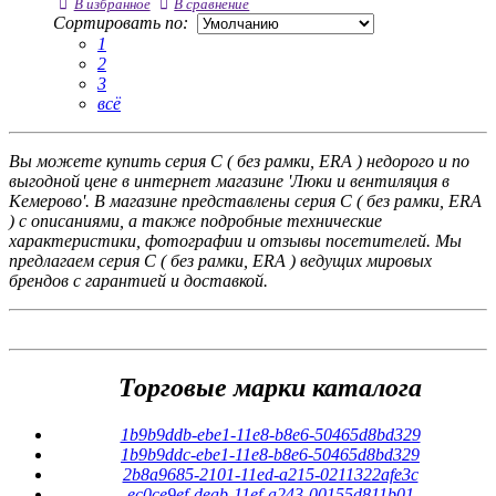
В избранное
В сравнение
Сортировать по:
1
2
3
всё
Вы можете купить серия С ( без рамки, ERA ) недорого и по
выгодной цене в интернет магазине 'Люки и вентиляция в
Кемерово'. В магазине представлены серия С ( без рамки, ERA
) с описаниями, а также подробные технические
характеристики, фотографии и отзывы посетителей. Мы
предлагаем серия С ( без рамки, ERA ) ведущих мировых
брендов с гарантией и доставкой.
Торговые марки каталога
1b9b9ddb-ebe1-11e8-b8e6-50465d8bd329
1b9b9ddc-ebe1-11e8-b8e6-50465d8bd329
2b8a9685-2101-11ed-a215-0211322afe3c
ec0ce9ef-deab-11ef-a243-00155d811b01