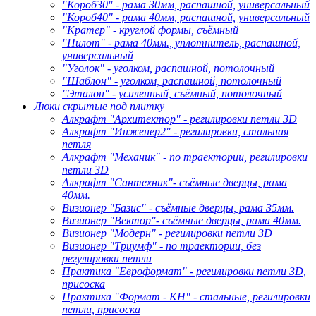
"Короб30" - рама 30мм, распашной, универсальный
"Короб40" - рама 40мм, распашной, универсальный
"Кратер" - круглой формы, съёмный
"Пилот" - рама 40мм., уплотнитель, распашной,
универсальный
"Уголок" - уголком, распашной, потолочный
"Шаблон" - уголком, распашной, потолочный
"Эталон" - усиленный, съёмный, потолочный
Люки скрытые под плитку
Алкрафт "Архитектор" - регилировки петли 3D
Алкрафт "Инженер2" - регилировки, стальная
петля
Алкрафт "Механик" - по траектории, регилировки
петли 3D
Алкрафт "Сантехник"- съёмные дверцы, рама
40мм.
Визионер "Базис" - съёмные дверцы, рама 35мм.
Визионер "Вектор"- съёмные дверцы, рама 40мм.
Визионер "Модерн" - регилировки петли 3D
Визионер "Триумф" - по траектории, без
регулировки петли
Практика "Евроформат" - регилировки петли 3D,
присоска
Практика "Формат - КН" - стальные, регилировки
петли, присоска