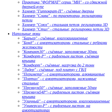
Практика "ФОРМАТ" серии "МН" - со сдвижной
дверцей-купе
Хаммер "Гиппократ-П" - съёмные дверцы
Хаммер "Слава" - по траектории, регилировки
петли
Хаммер "Союз" - стальная петля, регилировки 3D
Хаммер "Стил" - стальные, регилировки петли 3D
Напольные люки
"Барьер" - съёмные, влагозащищенные
"Бонд" - с амортизаторами, стальные с ребрами
жесткости
"Компакт30" - съёмные, заполняемые 30мм.
"Комфорт-Р" - с рифленым листом, съёмная
крышка
"Комфорт" - съёмные, нагрузка до 2 тонн
"Лидер" - съёмные, под плитку с ГВЛ
"Периметр" - с амортизаторами, алюминиевые
"Портал" - с амортизаторами, нажимные
стальные
"Премиум50" - съёмные, заполняемые 50мм
"Премиум54Р"- с рифленым листом, съёмная
крышка
"Уличный" - с амортизаторами, влагозащищенные
"Универсал-Р" - с рифленым листом, на
амортизаторах