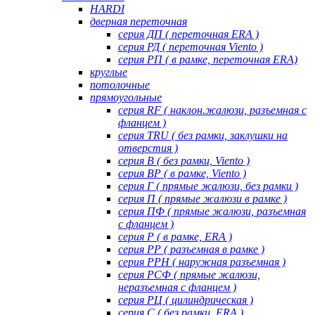
HARDI
дверная переточная
серия ДП ( переточная ERA )
серия РД ( переточная Viento )
серия РП ( в рамке, переточная ERA)
круглые
потолочные
прямоугольные
серия RF ( наклон.жалюзи, разъемная с
фланцем )
серия TRU ( без рамки, заклушки на
отверстия )
серия В ( без рамки, Viento )
серия ВР ( в рамке, Viento )
серия Г ( прямые жалюзи, без рамки )
серия П ( прямые жалюзи в рамке )
серия ПФ ( прямые жалюзи, разъемная
с фланцем )
серия Р ( в рамке, ERA )
серия РР ( разъемная в рамке )
серия РРН ( наружная разъемная )
серия РСФ ( прямые жалюзи,
неразъемная с фланцем )
серия РЦ ( цилиндрическая )
серия С ( без рамки, ERA )