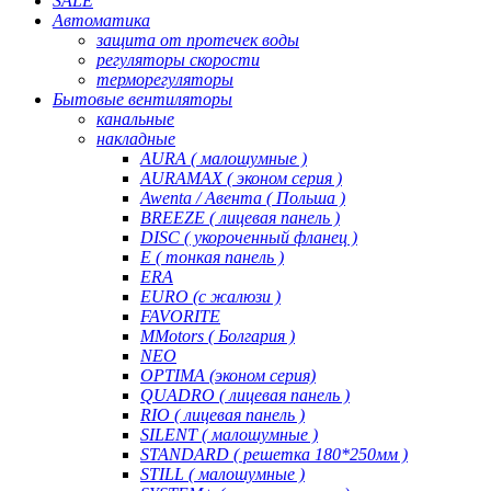
SALE
Автоматика
защита от протечек воды
регуляторы скорости
терморегуляторы
Бытовые вентиляторы
канальные
накладные
AURA ( малошумные )
AURAMAX ( эконом серия )
Awenta / Авента ( Польша )
BREEZE ( лицевая панель )
DISC ( укороченный фланец )
E ( тонкая панель )
ERA
EURO (с жалюзи )
FAVORITE
MMotors ( Болгария )
NEO
OPTIMA (эконом серия)
QUADRO ( лицевая панель )
RIO ( лицевая панель )
SILENT ( малошумные )
STANDARD ( решетка 180*250мм )
STILL ( малошумные )