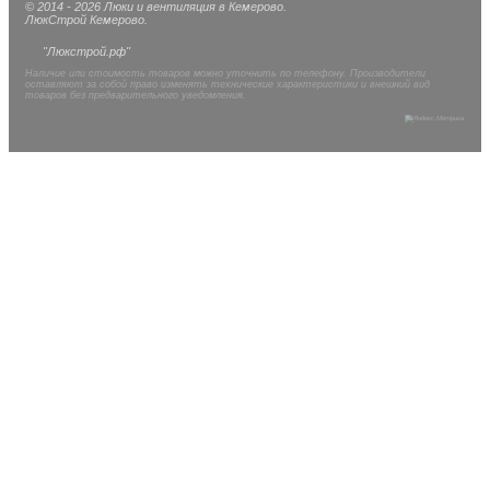
© 2014 - 2026 Люки и вентиляция в Кемерово.
ЛюкСтрой Кемерово.
"Люкстрой.рф"
Наличие или стоимость товаров можно уточнить по телефону. Производители
оставляют за собой право изменять технические характеристики и внешний вид
товаров без предварительного уведомления.