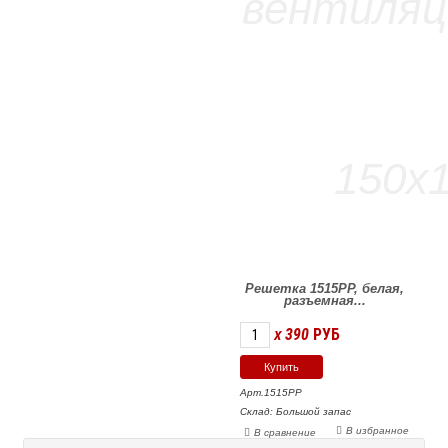
Решетка 1515РР, белая,
разъемная...
390
РУБ
X
Арт.1515РР
Склад: Большой запас
В избранное
В сравнение