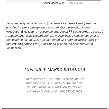
Сортировать по:
Вы можете купить серия РР ( разъемная в рамке ) недорого и по
выгодной цене в интернет магазине 'Люки и вентиляция в
Кемерово'. В магазине представлены серия РР ( разъемная в рамке )
с описаниями, а также подробные технические характеристики,
фотографии и отзывы посетителей. Мы предлагаем серия РР (
разъемная в рамке ) ведущих мировых брендов с гарантией и
доставкой.
ТОРГОВЫЕ МАРКИ КАТАЛОГА
1b9b9ddb-ebe1-11e8-b8e6-50465d8bd329
1b9b9ddc-ebe1-11e8-b8e6-50465d8bd329
2b8a9685-2101-11ed-a215-0211322afe3c
ec0ce9ef-deab-11ef-a243-00155d811b01