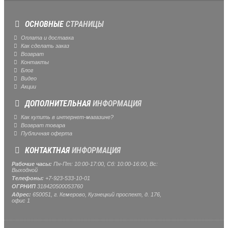
ОСНОВНЫЕ
СТРАНИЦЫ
Оплата и доставка
Как сделать заказ
Возврат
Контакты
Блог
Видео
Акции
ДОПОЛНИТЕЛЬНАЯ
ИНФОРМАЦИЯ
Как купить в интернет-магазине?
Возврат товара
Публичная оферта
КОНТАКТНАЯ
ИНФОРМАЦИЯ
Рабочие часы:
Пн-Пт: 10:00-17:00, Сб: 10:00-16:00, Вс:
Выходной
Телефоны:
+7-923-533-10-01
ОГРНИП
318420500053760
Адрес:
650051, г. Кемерово, Кузнецкий проспект, д. 176,
офис 1