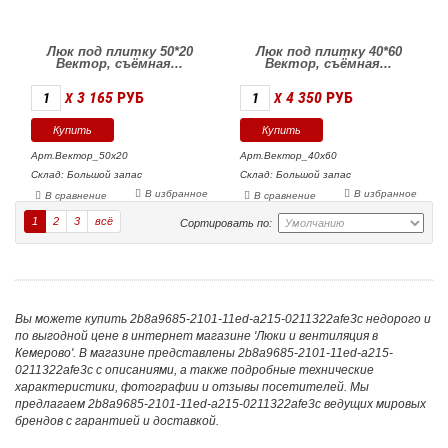
Люк под плитку 50*20
Люк под плитку 40*60
Вектор, съёмная...
Вектор, съёмная...
3 165
РУБ
4 350
РУБ
X
X
Арт.Вектор_50х20
Арт.Вектор_40х60
Склад: Большой запас
Склад: Большой запас
В избранное
В избранное
В сравнение
В сравнение
1
2
3
всё
Сортировать по:
Вы можете купить 2b8a9685-2101-11ed-a215-0211322afe3c недорого и
по выгодной цене в интернет магазине 'Люки и вентиляция в
Кемерово'. В магазине представлены 2b8a9685-2101-11ed-a215-
0211322afe3c с описаниями, а также подробные технические
характеристики, фотографии и отзывы посетителей. Мы
предлагаем 2b8a9685-2101-11ed-a215-0211322afe3c ведущих мировых
брендов с гарантией и доставкой.