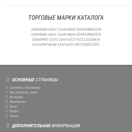
ТОРГОВЫЕ МАРКИ КАТАЛОГА
1b9b9ddb-ebe1-11e8-b8e6-50465d8bd329
1b9b9ddc-ebe1-11e8-b8e6-50465d8bd329
2b8a9685-2101-11ed-a215-0211322afe3c
ec0ce9ef-deab-11ef-a243-00155d811b01
ОСНОВНЫЕ
СТРАНИЦЫ
Оплата и доставка
Как сделать заказ
Возврат
Контакты
Блог
Видео
Акции
ДОПОЛНИТЕЛЬНАЯ
ИНФОРМАЦИЯ