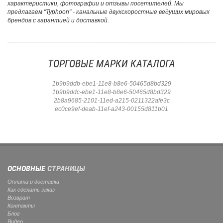
характеристики, фотографии и отзывы посетителей. Мы
предлагаем "Typhoon" - канальные двухскоростные ведущих мировых
брендов с гарантией и доставкой.
ТОРГОВЫЕ МАРКИ КАТАЛОГА
1b9b9ddb-ebe1-11e8-b8e6-50465d8bd329
1b9b9ddc-ebe1-11e8-b8e6-50465d8bd329
2b8a9685-2101-11ed-a215-0211322afe3c
ec0ce9ef-deab-11ef-a243-00155d811b01
ОСНОВНЫЕ
СТРАНИЦЫ
Оплата и доставка
Как сделать заказ
Возврат
Контакты
Блог
Видео