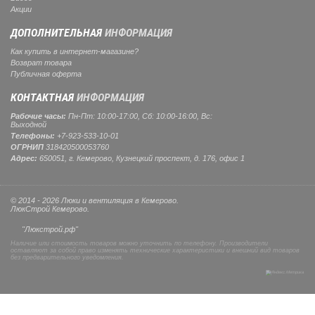
Акции
ДОПОЛНИТЕЛЬНАЯ
ИНФОРМАЦИЯ
Как купить в интернет-магазине?
Возврат товара
Публичная оферта
КОНТАКТНАЯ
ИНФОРМАЦИЯ
Рабочие часы:
Пн-Пт: 10:00-17:00, Сб: 10:00-16:00, Вс:
Выходной
Телефоны:
+7-923-533-10-01
ОГРНИП
318420500053760
Адрес:
650051, г. Кемерово, Кузнецкий проспект, д. 176, офис 1
© 2014 - 2026 Люки и вентиляция в Кемерово.
ЛюкСтрой Кемерово.
"Люкстрой.рф"
Наличие или стоимость товаров можно уточнить по телефону. Производители
оставляют за собой право изменять технические характеристики и внешний вид товаров
без предварительного уведомления.