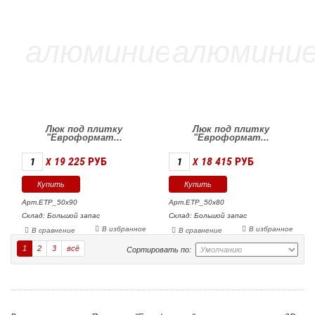
Люк под плитку
Люк под плитку
"Евроформат...
"Евроформат...
19 225
РУБ
18 415
РУБ
X
X
Арт.ЕТР_50х90
Арт.ЕТР_50х80
Склад: Большой запас
Склад: Большой запас
В избранное
В избранное
В сравнение
В сравнение
1
2
3
всё
Сортировать по: