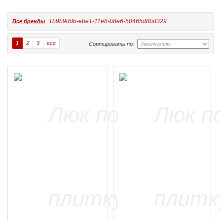
1b9b9ddb-ebe1-11e8-b8e6-50465d8bd329
Все бренды
1
2
3
всё
Сортировать по: