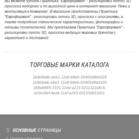
Вы можете купить Практика "Евроформат" - регилировки петли 3D,
присоска недорого и по выгодной цене в интернет магазине 'Люки и
вентиляция в Кемерово'. В магазине представлены Практика
"Евроформат" - регилировки петли 3D, присоска с описаниями, а
также подробные технические характеристики, фотографии и
отзывы посетителей. Мы предлагаем Практика "Евроформат" -
регилировки петли 3D, присоска ведущих мировых брендов с
гарантией и доставкой.
ТОРГОВЫЕ МАРКИ КАТАЛОГА
1b9b9ddb-ebe1-11e8-b8e6-50465d8bd329
1b9b9ddc-ebe1-11e8-b8e6-50465d8bd329
2b8a9685-2101-11ed-a215-0211322afe3c
ec0ce9ef-deab-11ef-a243-00155d811b01
ОСНОВНЫЕ
СТРАНИЦЫ
Оплата и доставка