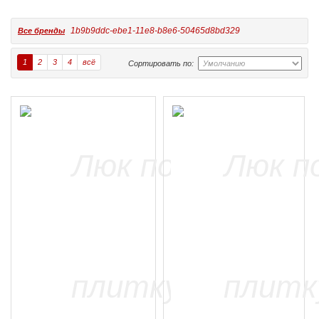
1b9b9ddc-ebe1-11e8-b8e6-50465d8bd329
Все бренды
1
2
3
4
всё
Сортировать по: