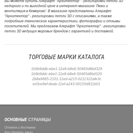
Вы можете купить Алкрафт "Архитектор" - регилировки петли 3D
недорого и по выгодной цене в интернет магазине 'Люки и
вентиляция в Кемерово'. В магазине представлены Алкрафт
"Архитектор" - регилировки петли 3D с описаниями, а также
подробные технические характеристики, фотографии и отзывы
посетителей. Мы предлагаем Алкрафт "Архитектор" - регилировки
петли 3D ведущих мировых брендов с гарантией и доставкой.
ТОРГОВЫЕ МАРКИ КАТАЛОГА
1b9b9ddb-ebe1-11e8-b8e6-50465d8bd329
1b9b9ddc-ebe1-11e8-b8e6-50465d8bd329
2b8a9685-2101-11ed-a215-0211322afe3c
ec0ce9ef-deab-11ef-a243-00155d811b01
ОСНОВНЫЕ
СТРАНИЦЫ
Оплата и доставка
Как сделать заказ