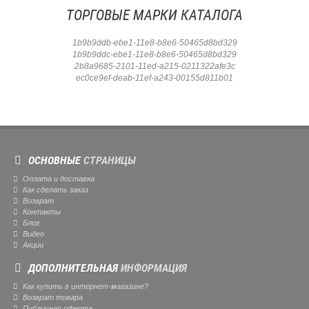
ТОРГОВЫЕ МАРКИ КАТАЛОГА
1b9b9ddb-ebe1-11e8-b8e6-50465d8bd329
1b9b9ddc-ebe1-11e8-b8e6-50465d8bd329
2b8a9685-2101-11ed-a215-0211322afe3c
ec0ce9ef-deab-11ef-a243-00155d811b01
ОСНОВНЫЕ
СТРАНИЦЫ
Оплата и доставка
Как сделать заказ
Возврат
Контакты
Блог
Видео
Акции
ДОПОЛНИТЕЛЬНАЯ
ИНФОРМАЦИЯ
Как купить в интернет-магазине?
Возврат товара
Публичная оферта