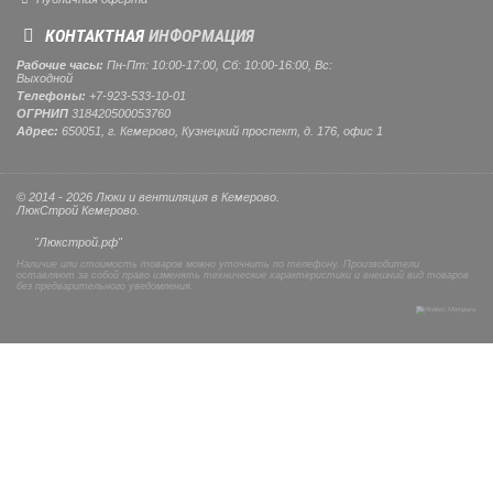
КОНТАКТНАЯ
ИНФОРМАЦИЯ
Рабочие часы:
Пн-Пт: 10:00-17:00, Сб: 10:00-16:00, Вс:
Выходной
Телефоны:
+7-923-533-10-01
ОГРНИП
318420500053760
Адрес:
650051, г. Кемерово, Кузнецкий проспект, д. 176, офис 1
© 2014 - 2026 Люки и вентиляция в Кемерово.
ЛюкСтрой Кемерово.
"Люкстрой.рф"
Наличие или стоимость товаров можно уточнить по телефону. Производители
оставляют за собой право изменять технические характеристики и внешний вид товаров
без предварительного уведомления.