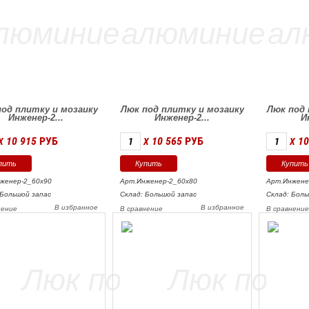
под плитку и мозаику
Люк под плитку и мозаику
Люк под 
Инженер-2...
Инженер-2...
И
10 915
РУБ
10 565
РУБ
10
X
X
X
женер-2_60х90
Арт.Инженер-2_60х80
Арт.Инжене
 Большой запас
Склад: Большой запас
Склад: Боль
В избранное
В избранное
нение
В сравнение
В сравнени