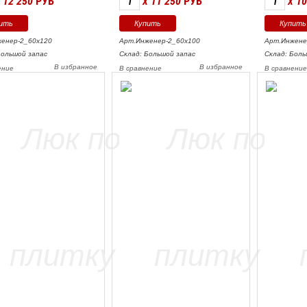
12 250
РУБ
11 250
РУБ
10
X
X
енер-2_60х120
Арт.Инженер-2_60х100
Арт.Инжене
Большой запас
Склад: Большой запас
Склад: Боль
В избранное
В избранное
ение
В сравнение
В сравнени
=======================