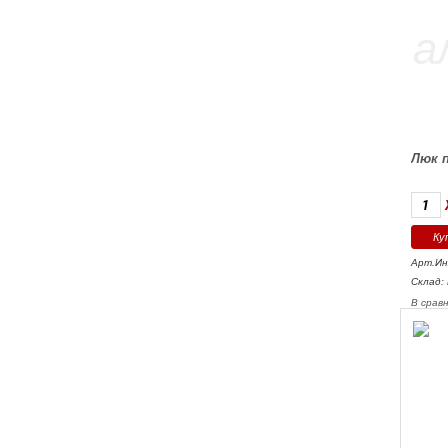
Люк 
Арт.Ин
Склад:
В срав