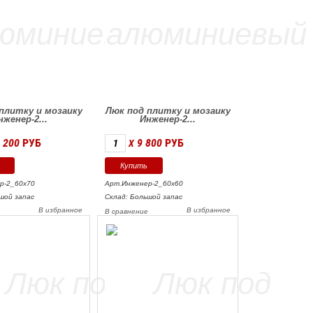
плитку и мозаику
Люк под плитку и мозаику
нженер-2...
Инженер-2...
 200
РУБ
9 800
РУБ
X
р-2_60х70
Арт.Инженер-2_60х60
шой запас
Склад: Большой запас
В избранное
В избранное
е
В сравнение