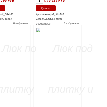
 700
РУБ
10 525
РУБ
X
р-2_50х100
Арт.Инженер-2_40х100
шой запас
Склад: Большой запас
В избранное
В избранное
е
В сравнение