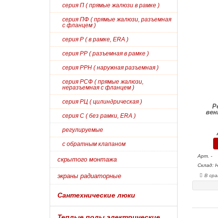
серия П ( прямые жалюзи в рамке )
серия ПФ ( прямые жалюзи, разъемная
с фланцем )
серия Р ( в рамке, ERA )
серия РР ( разъемная в рамке )
серия РРН ( наружная разъемная )
серия РСФ ( прямые жалюзи,
неразъемная с фланцем )
серия РЦ ( цилиндрическая )
Р
вен
серия С ( без рамки, ERA )
регулируемые
с обратным клапаном
Арт. -
скрытого монтажа
Склад: 
экраны радиаторные
В сра
Сантехнические люки
Теплые полы электрические