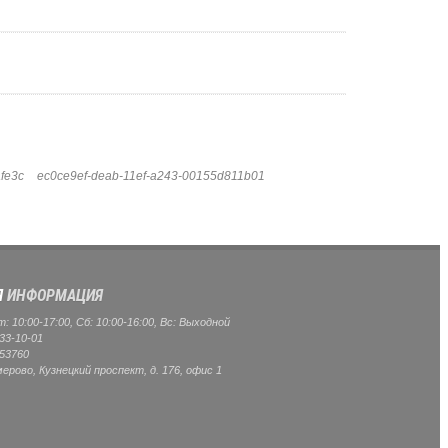
fe3c
ec0ce9ef-deab-11ef-a243-00155d811b01
Я
ИНФОРМАЦИЯ
 10:00-17:00, Сб: 10:00-16:00, Вс: Выходной
33-10-01
53760
мерово, Кузнецкий проспект, д. 176, офис 1