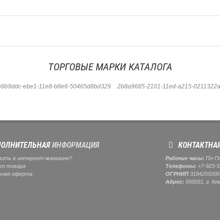
=======================
ТОРГОВЫЕ МАРКИ КАТАЛОГА
b9b9ddc-ebe1-11e8-b8e6-50465d8bd329
2b8a9685-2101-11ed-a215-0211322a
ОЛНИТЕЛЬНАЯ
ИНФОРМАЦИЯ
КОНТАКТНА
пить в интернет-магазине?
Рабочие часы:
Пн-Пт:
ат товара
Телефоны:
+7-923-5
чная оферта
ОГРНИП
3184205000
Адрес:
650051, г. Ке