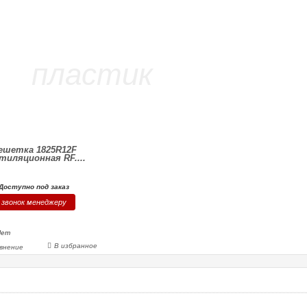
ешетка 1825R12F
тиляционная RF....
Доступно под заказ
звонок менеджеру
Нет
В избранное
внение