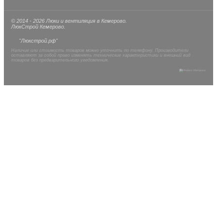
© 2014 - 2026 Люки и вентиляция в Кемерово.
ЛюкСтрой Кемерово.
"Люкстрой.рф"
Наличие или стоимость товаров можно уточнить по телефону. Производители
оставляют за собой право изменять технические характеристики и внешний вид
товаров без предварительного уведомления.