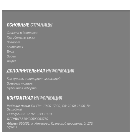
ОСНОВНЫЕ
СТРАНИЦЫ
Оплата и доставка
Как сделать заказ
Возврат
Контакты
Блог
Видео
Акции
ДОПОЛНИТЕЛЬНАЯ
ИНФОРМАЦИЯ
Как купить в интернет-магазине?
Возврат товара
Публичная оферта
КОНТАКТНАЯ
ИНФОРМАЦИЯ
Рабочие часы:
Пн-Пт: 10:00-17:00, Сб: 10:00-16:00, Вс:
Выходной
Телефоны:
+7-923-533-10-01
ОГРНИП
318420500053760
Адрес:
650051, г. Кемерово, Кузнецкий проспект, д. 176,
офис 1