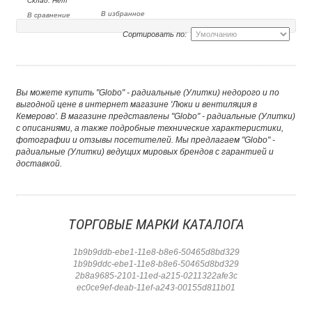
Склад: Нет
В избранное
В сравнение
Сортировать по:
Вы можете купить "Globo" - радиальные (Улитки) недорого и по
выгодной цене в интернет магазине 'Люки и вентиляция в
Кемерово'. В магазине представлены "Globo" - радиальные (Улитки)
с описаниями, а также подробные технические характеристики,
фотографии и отзывы посетителей. Мы предлагаем "Globo" -
радиальные (Улитки) ведущих мировых брендов с гарантией и
доставкой.
ТОРГОВЫЕ МАРКИ КАТАЛОГА
1b9b9ddb-ebe1-11e8-b8e6-50465d8bd329
1b9b9ddc-ebe1-11e8-b8e6-50465d8bd329
2b8a9685-2101-11ed-a215-0211322afe3c
ec0ce9ef-deab-11ef-a243-00155d811b01